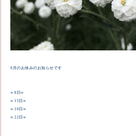
9
月のお休みのお知らせです
∞ 8
日
∞
∞ 15
日
∞
∞ 16
日
∞
∞ 22
日
∞