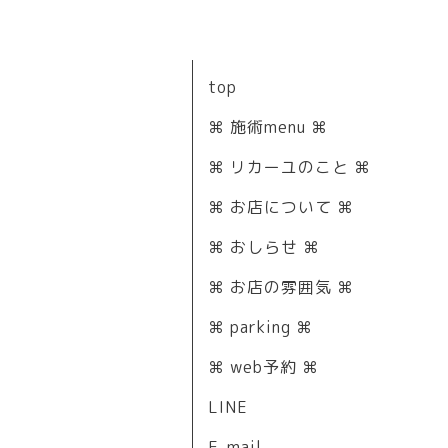
top
⌘ 施術menu ⌘
⌘ リカーユのこと ⌘
⌘ お店について ⌘
⌘ おしらせ ⌘
⌘ お店の雰囲気 ⌘
⌘ parking ⌘
⌘ web予約 ⌘
LINE
E-mail