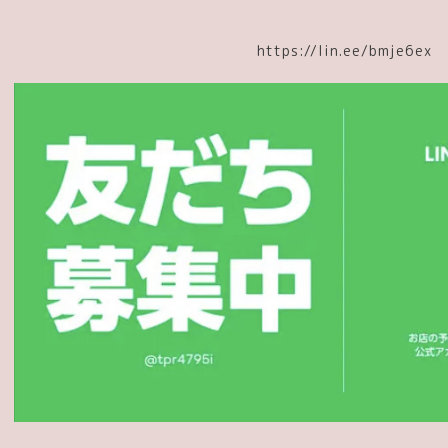
https://lin.ee/bmje6ex