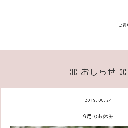
ご希
⌘ おしらせ ⌘
2019
/
08
/
24
9月のお休み