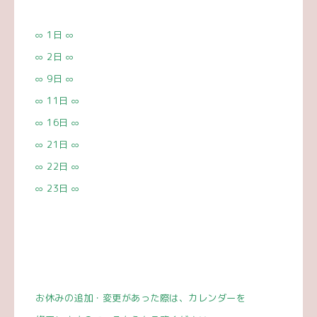
∞ 1
日
∞
∞ 2
日
∞
∞ 9
日
∞
∞ 11
日
∞
∞ 16
日
∞
∞ 21
日
∞
∞ 22
日
∞
∞ 23
日
∞
お休みの追加・変更があった際は、カレンダーを