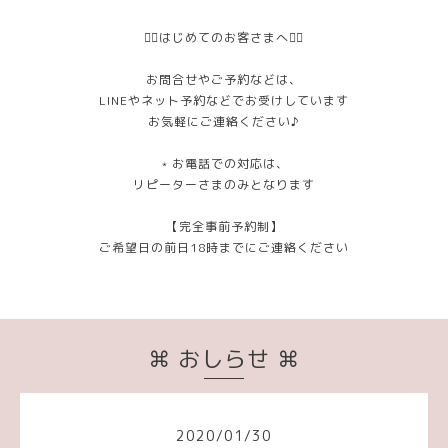
❁⃘はじめてのお客さまへ❁⃘
お問合せやご予約などは、
LINEやネット予約などでお受けしています
お気軽にご連絡ください♪
﹡お電話での対応は、
リピーターさまのみとなります
【完全事前予約制】
ご希望日の前日18時までにご連絡ください
⌘ おしらせ ⌘
2020
/
01
/
30