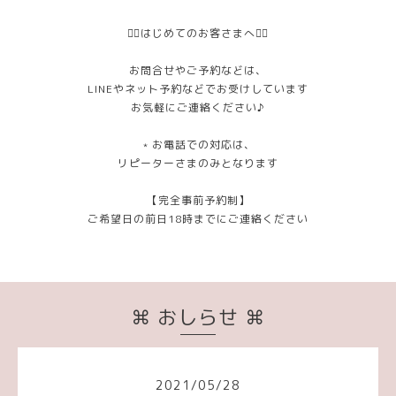
❁⃘はじめてのお客さまへ❁⃘
お問合せやご予約などは、
LINEやネット予約などでお受けしています
お気軽にご連絡ください♪
﹡お電話での対応は、
リピーターさまのみとなります
【完全事前予約制】
ご希望日の前日18時までにご連絡ください
⌘ おしらせ ⌘
2021
/
05
/
28