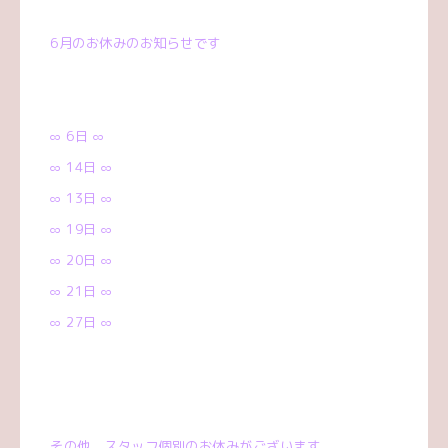
6
月のお休みのお知らせです
∞ 6
日
∞
∞ 14
日
∞
∞ 13
日
∞
∞ 19
日
∞
∞ 20
日
∞
∞ 21
日
∞
∞ 27
日
∞
その他、スタッフ個別のお休みがございます