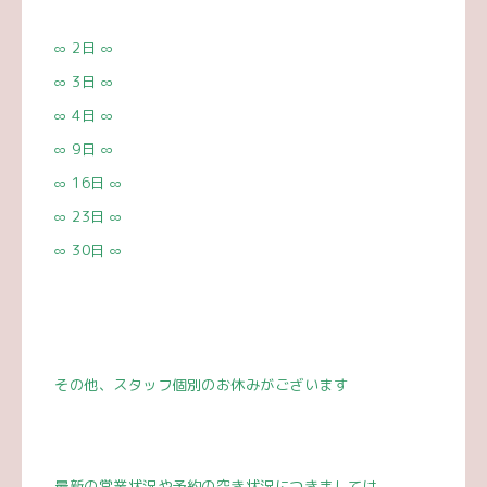
∞ 2
日
∞
∞ 3
日
∞
∞ 4
日
∞
∞ 9
日
∞
∞ 16
日
∞
∞ 23
日
∞
∞ 30
日
∞
その他、スタッフ個別のお休みがございます
最新の営業状況や予約の空き状況につきましては