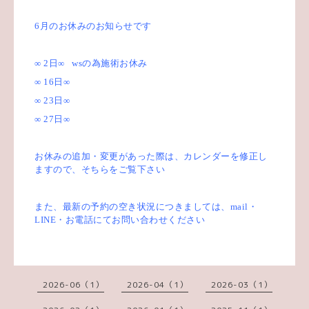
6
月のお休みのお知らせです
∞ 2
日
∞
ws
の為
施術お休み
∞ 16
日
∞
∞ 23
日
∞
∞ 27
日
∞
お休みの追加・変更があった際は、カレンダーを修正し
ますので、そちらをご覧下さい
また、最新の予約の空き状況につきましては、
mail
・
LINE
・お電話にてお問い合わせください
2026-06（1）
2026-04（1）
2026-03（1）