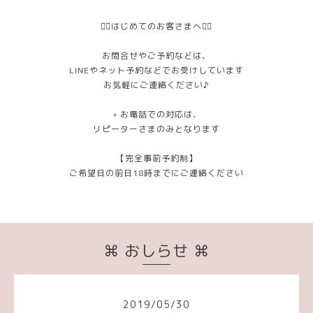
❁⃘はじめてのお客さまへ❁⃘
お問合せやご予約などは、
LINEやネット予約などでお受けしています
お気軽にご連絡ください♪
﹡お電話での対応は、
リピーターさまのみとなります
【完全事前予約制】
ご希望日の前日18時までにご連絡ください
⌘ おしらせ ⌘
2019
/
05
/
30