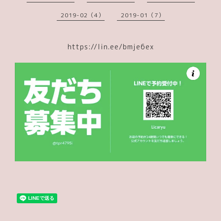
2019-02（4）
2019-01（7）
https://lin.ee/bmje6ex