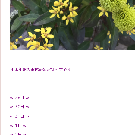
年末年始のお休みのお知らせです
∞ 28
日
∞
∞ 30
日
∞
∞ 31
日
∞
∞ 1
日
∞
∞ 2
日
∞