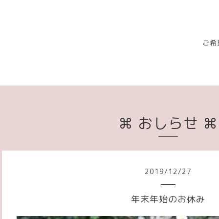
ご希
⌘ おしらせ ⌘
2019
/
12
/
27
年末年始のお休み