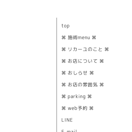
top
⌘ 施術menu ⌘
⌘ リカーユのこと ⌘
⌘ お店について ⌘
⌘ おしらせ ⌘
⌘ お店の雰囲気 ⌘
⌘ parking ⌘
⌘ web予約 ⌘
LINE
E-mail