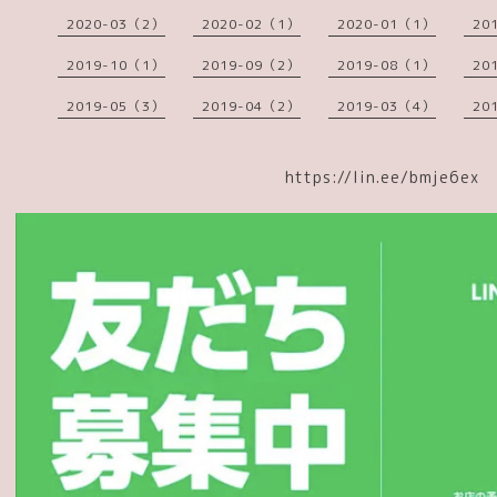
2020-03（2）
2020-02（1）
2020-01（1）
20
2019-10（1）
2019-09（2）
2019-08（1）
20
2019-05（3）
2019-04（2）
2019-03（4）
20
https://lin.ee/bmje6ex